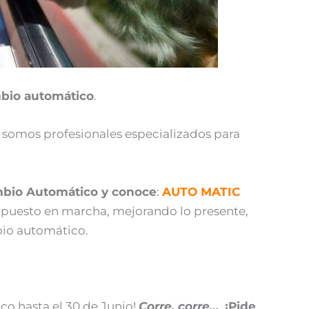
bio automático
.
s somos profesionales especializados para
mbio Automático y conoce
:
AUTO MATIC
puesto en marcha, mejorando lo presente,
bio automático.
o hasta el 30 de Junio!
Corre, corre…
.
¡Pide