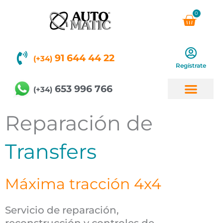
Ir
0
Carri
al
contenido
91 644 44 22
(+34)
Regístrate
653 996 766
(+34)
Reparación de
Transfers
Máxima tracción 4x4
Servicio de reparación,
reconstrucción y controles de