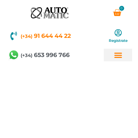
Ir
0
Carri
al
contenido
91 644 44 22
(+34)
Regístrate
653 996 766
(+34)