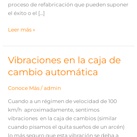
proceso de refabricación que pueden suponer
el éxito o el […]
Leer más »
Vibraciones en la caja de
Vibraciones
en
cambio automática
la
caja
Conoce Más
/
admin
de
cambio
Cuando a un régimen de velocidad de 100
automática
km/h aproximadamente, sentimos
vibraciones en la caja de cambios (similar
cuando pisamos el quita sueños de un arcén)
lo más seguro que esta vibración se deba a