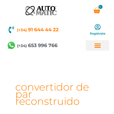
Ir
0
Carri
al
contenido
91 644 44 22
(+34)
Regístrate
653 996 766
(+34)
convertidor de
par
reconstruido