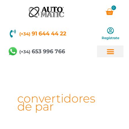
Ir
0
Carri
al
contenido
91 644 44 22
(+34)
Regístrate
653 996 766
(+34)
convertidores
de par