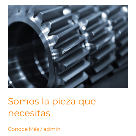
Somos
la
pieza
que
necesitas
Somos la pieza que
necesitas
Conoce Más
/
admin