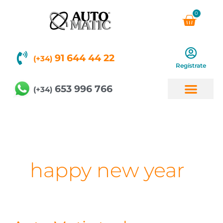
Ir
0
Carri
al
contenido
91 644 44 22
(+34)
Regístrate
653 996 766
(+34)
happy new year