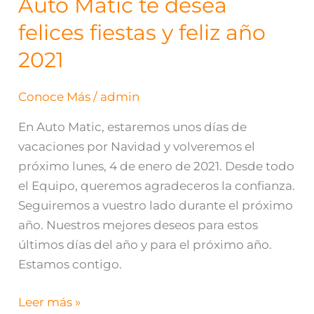
Auto Matic te desea
Auto
Matic
felices fiestas y feliz año
te
2021
desea
felices
Conoce Más
/
admin
fiestas
y
En Auto Matic, estaremos unos días de
feliz
vacaciones por Navidad y volveremos el
año
próximo lunes, 4 de enero de 2021. Desde todo
2021
el Equipo, queremos agradeceros la confianza.
Seguiremos a vuestro lado durante el próximo
año. Nuestros mejores deseos para estos
últimos días del año y para el próximo año.
Estamos contigo.
Leer más »