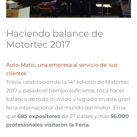
Haciendo balance de
Motortec 2017
Auto-Matic, una empresa al servicio de sus
clientes
Trasla celebración de la 14ª edición de Motortec
2017 y pasado el tiempo suficiente, toca hacer
balance de todo lo vivido y logrado en esta gran
feria internacional del mundo del motor. En la
que
685 expositores
de 27 países y más
56.000
profesionales visitaron la Feria.