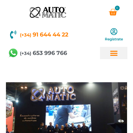
Ir
0
Carri
al
contenido
91 644 44 22
(+34)
Regístrate
653 996 766
(+34)