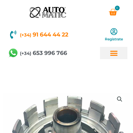
Ir
0
Carri
al
contenido
91 644 44 22
(+34)
Regístrate
653 996 766
(+34)