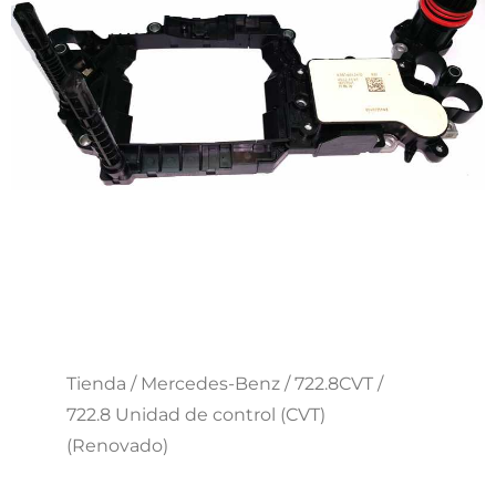
Tienda
/
Mercedes-Benz
/
722.8CVT
/
722.8 Unidad de control (CVT)
(Renovado)