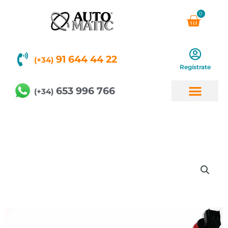
Ir
0
Carri
al
contenido
91 644 44 22
(+34)
Regístrate
653 996 766
(+34)