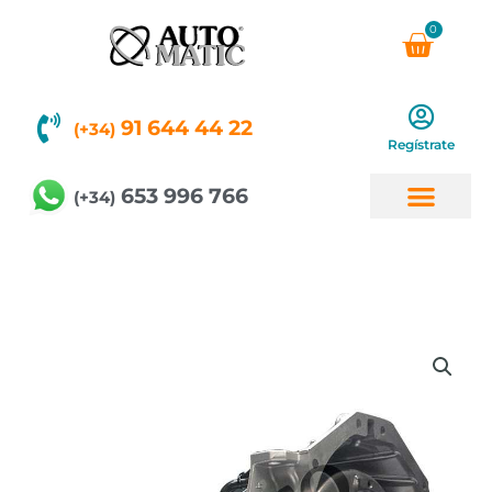
Ir
0
Carri
al
contenido
91 644 44 22
(+34)
Regístrate
653 996 766
(+34)