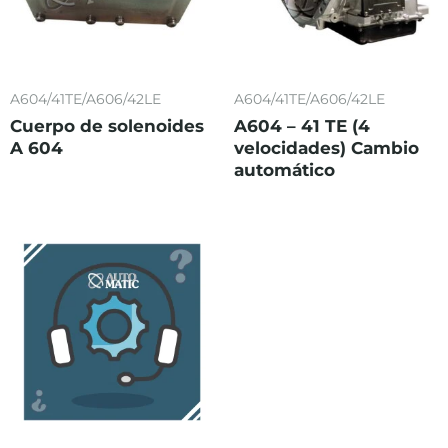
A604/41TE/A606/42LE
A604/41TE/A606/42LE
Cuerpo de solenoides
A604 – 41 TE (4
A 604
velocidades) Cambio
automático