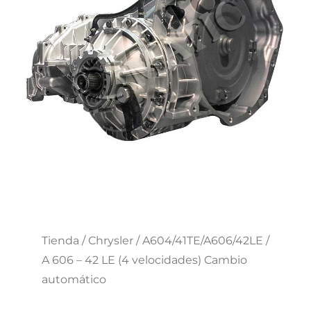
Tienda
/
Chrysler
/
A604/41TE/A606/42LE
/
A 606 – 42 LE (4 velocidades) Cambio
automático