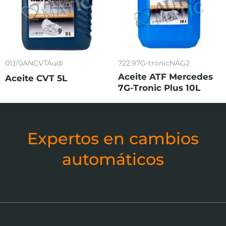
01J/0ANCVTAudi
722.97G-tronicNAG2
Aceite ATF Mercedes
Aceite CVT 5L
7G-Tronic Plus 10L
Expertos en cambios
automáticos