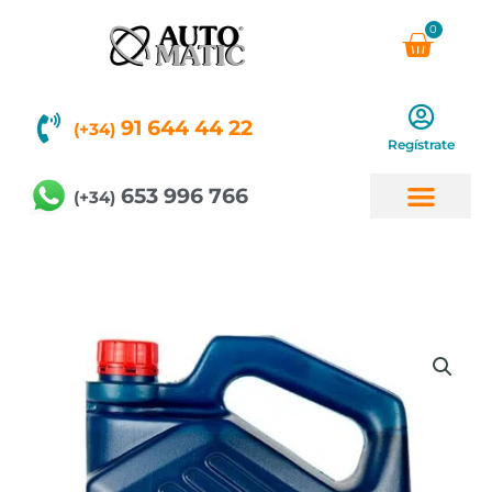
Ir
0
Carri
al
contenido
91 644 44 22
(+34)
Regístrate
653 996 766
(+34)