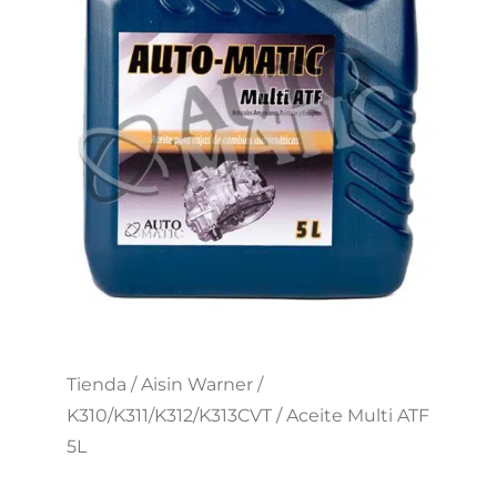
Tienda
/
Aisin Warner
/
K310/K311/K312/K313CVT
/ Aceite Multi ATF
5L