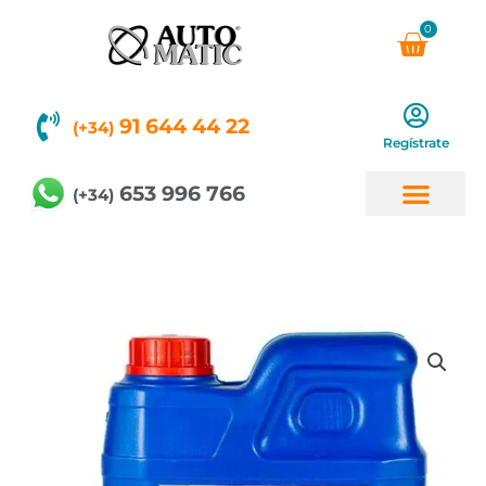
Ir
0
Carri
al
contenido
91 644 44 22
(+34)
Regístrate
653 996 766
(+34)