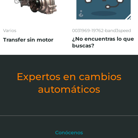
Varios
0031969-19762-band3speed
¿No encuentras lo que
Transfer sin motor
buscas?
Expertos en cambios
automáticos
Conócenos