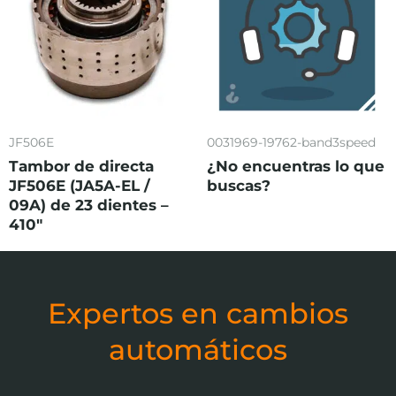
JF506E
0031969-19762-band3speed
Tambor de directa
¿No encuentras lo que
JF506E (JA5A-EL /
buscas?
09A) de 23 dientes –
410″
Expertos en cambios
automáticos