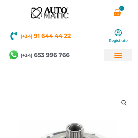
Ir
0
Carri
al
contenido
91 644 44 22
(+34)
Regístrate
653 996 766
(+34)