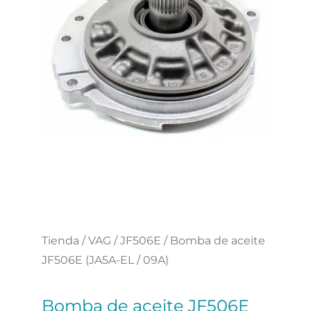
Tienda
/
VAG
/
JF506E
/ Bomba de aceite
JF506E (JA5A-EL / 09A)
Bomba de aceite JF506E