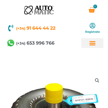
Ir
0
Carri
al
contenido
91 644 44 22
(+34)
Regístrate
653 996 766
(+34)