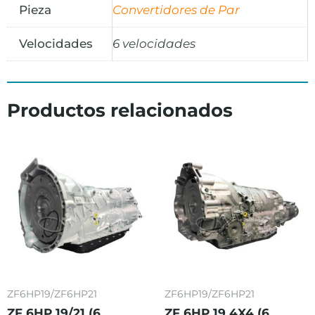
Pieza
Convertidores de Par
Velocidades
6 velocidades
Productos relacionados
ZF6HP19/ZF6HP21
ZF6HP19/ZF6HP21
ZF 6HP 19/21 (6
ZF 6HP 19 4X4 (6