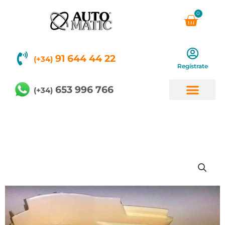
Ir
0
Carri
al
contenido
91 644 44 22
(+34)
Regístrate
653 996 766
(+34)