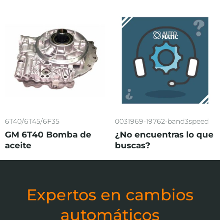
6T40/6T45/6F35
0031969-19762-band3speed
GM 6T40 Bomba de
¿No encuentras lo que
aceite
buscas?
Expertos en cambios
automáticos