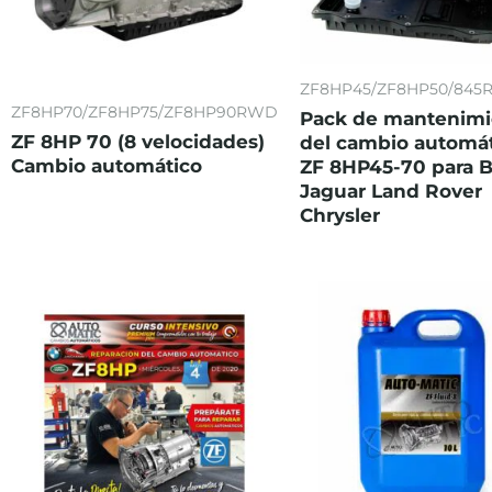
ZF8HP45/ZF8HP50/845
ZF8HP70/ZF8HP75/ZF8HP90RWD
Pack de mantenimi
ZF 8HP 70 (8 velocidades)
del cambio automá
Cambio automático
ZF 8HP45-70 para
Jaguar Land Rover
Chrysler