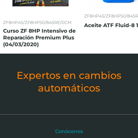
ZF8HP45/ZF8HP50/845
ZF8HP45/ZF8HP50/845RE/0CM
Aceite ATF Fluid-8 
Curso ZF 8HP Intensivo de
Reparación Premium Plus
(04/03/2020)
Expertos en cambios
automáticos
Conócenos