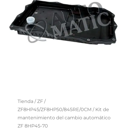
Tienda
/
ZF
/
ZF8HP45/ZF8HP50/845RE/0CM
/ Kit de
mantenimiento del cambio automático
ZF 8HP45-70