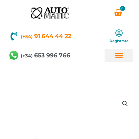
Ir
0
Carri
al
contenido
91 644 44 22
(+34)
Regístrate
653 996 766
(+34)