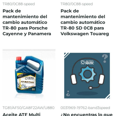
TR80/0C88-speed
TR80/0C88-speed
Pack de
Pack de
mantenimiento del
mantenimiento del
cambio automático
cambio automático
TR-80 para Porsche
TR-80 SD 0C8 para
Cayenne y Panamera
Volkswagen Touareg
TG81/AF50/GA8F22AW/U880
0031969-19762-band3speed
Aceite ATF Multi
¿No encuentras lo que