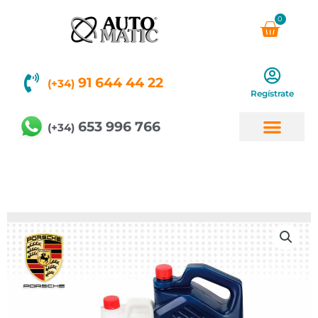
Ir
0
Carri
al
contenido
91 644 44 22
(+34)
Regístrate
653 996 766
(+34)