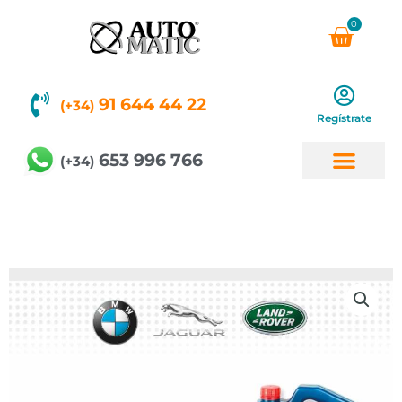
Ir
0
Carri
al
contenido
91 644 44 22
(+34)
Regístrate
653 996 766
(+34)