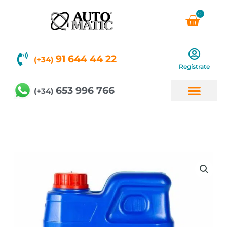
Ir
0
Carri
al
contenido
91 644 44 22
(+34)
Regístrate
653 996 766
(+34)