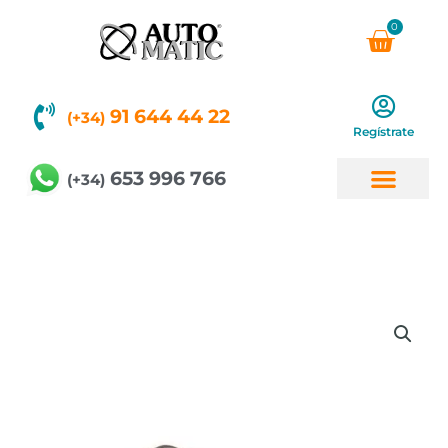
Ir
0
Carri
al
contenido
91 644 44 22
(+34)
Regístrate
653 996 766
(+34)