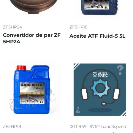
ZF5HP24
ZF5HP18
Convertidor de par ZF
Aceite ATF Fluid-5 5L
5HP24
ZF5HP18
0031969-19762-band3speed