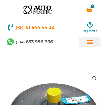
Ir
0
Carri
al
contenido
91 644 44 22
(+34)
Regístrate
653 996 766
(+34)