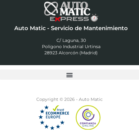
Auto Matic - Servicio de Mantenimiento
C/ Laguna, 30
Polígono Industrial Urtinsa
28923 Alcorcón (Madrid)
Copyright © 2026 - Auto Matic
F
T
I
Y
W