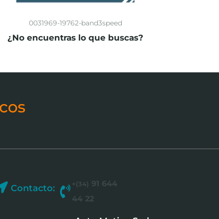
0031969-19762-band3speed
¿No encuentras lo que buscas?
cos
91 644
+(34)
Contacto:
44 22