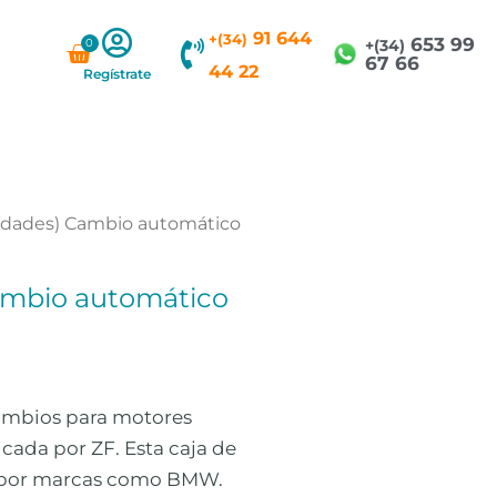
91 644
+(34)
653 99
0
Carrito
+(34)
67 66
44 22
Regístrate
ocidades) Cambio automático
Cambio automático
cambios para motores
icada por ZF. Esta caja de
a por marcas como BMW.