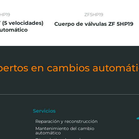
HP19
ZF5HP19
 (5 velocidades)
Cuerpo de válvulas ZF 5HP19
utomático
pertos en cambios automáti
Servicios
Reparación y reconstrucción
Mantenimiento del cambio
automático