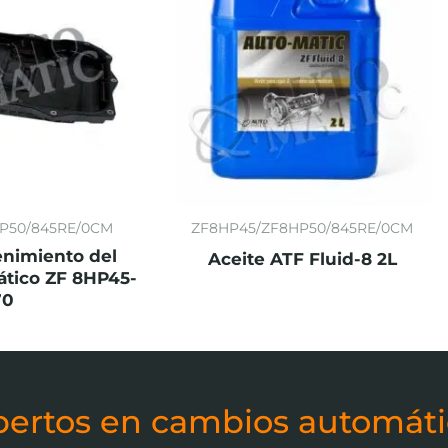
P50/845RE/0CM
ZF8HP45/ZF8HP50/845RE/0CM
enimiento del
Aceite ATF Fluid-8 2L
tico ZF 8HP45-
70
pertos en cambios automáti