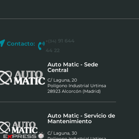
91 644
+(34)
Contacto:
44 22
Auto Matic - Sede
Central
C/ Laguna, 20
Polígono Industrial Urtinsa
28923 Alcorcón (Madrid)
Auto Matic - Servicio de
Mantenimiento
C/ Laguna, 30
Polígono Industrial Urtinsa