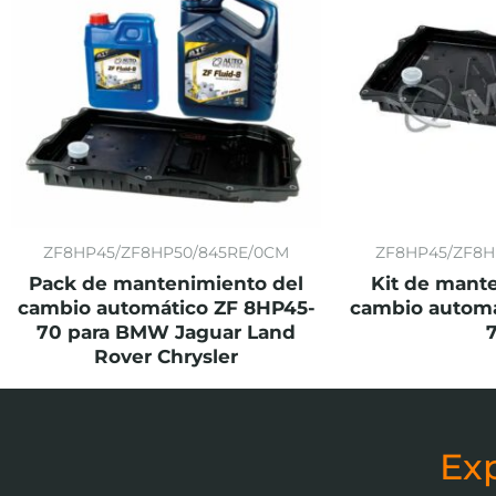
ZF8HP45/ZF8HP50/845RE/0CM
ZF8HP45/ZF8H
Pack de mantenimiento del
Kit de mant
cambio automático ZF 8HP45-
cambio automá
70 para BMW Jaguar Land
Rover Chrysler
Ex