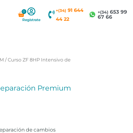
91 644
+(34)
653 99
0
Carrito
+(34)
67 66
44 22
Regístrate
CM
/ Curso ZF 8HP Intensivo de
 Reparación Premium
 reparación de cambios