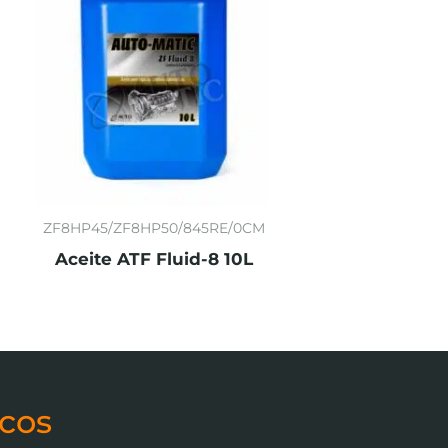
ZF8HP45/ZF8HP50/845RE/0CM
Aceite ATF Fluid-8 10L
cos