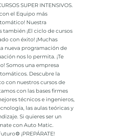
CURSOS SUPER INTENSIVOS.
 con el Equipo más
tomático! Nuestra
 también ¡El ciclo de cursos
zado con éxito! ¡Muchas
! La nueva programación de
ación nos lo permita. ¡Te
to! Somos una empresa
utomáticos. Descubre la
o con nuestros cursos de
amos con las bases firmes
ejores técnicos e ingenieros,
nología, las aulas teóricas y
izaje. Si quieres ser un
mate con Auto Matic.
 Futuro⚙️ ¡PREPÁRATE!