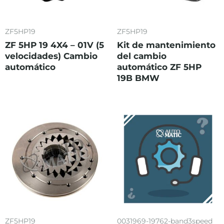
ZF5HP19
ZF5HP19
ZF 5HP 19 4X4 – 01V (5
Kit de mantenimiento
velocidades) Cambio
del cambio
automático
automático ZF 5HP
19B BMW
ZF5HP19
0031969-19762-band3speed