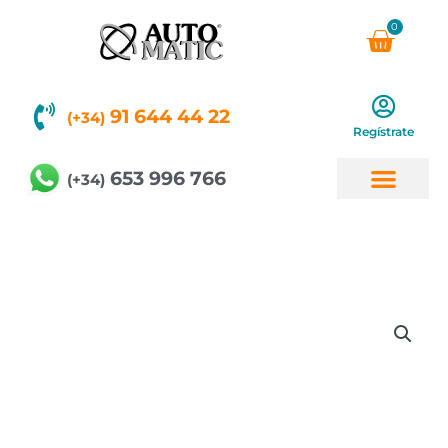
Ir
0
Carri
al
contenido
91 644 44 22
(+34)
Regístrate
653 996 766
(+34)