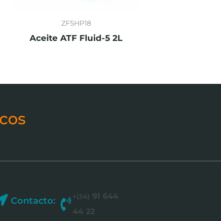
ZF5HP18
Aceite ATF Fluid-5 2L
cos
91 644
+(34)
Contacto:
44 22