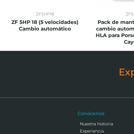
ZF5HP18
ZF5
ZF 5HP 18 (5 velocidades)
Pack de mant
Cambio automático
cambio autom
HLA para Pors
Ca
Ex
Conócenos
Nuestra historia
Experiencia