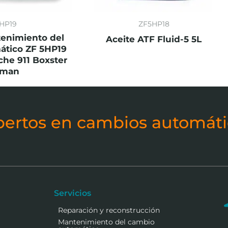
HP19
ZF5HP18
enimiento del
Aceite ATF Fluid-5 5L
ático ZF 5HP19
che 911 Boxster
yman
pertos en cambios automáti
Servicios
Reparación y reconstrucción
Mantenimiento del cambio