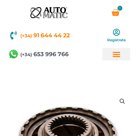
Ir
0
Carri
al
contenido
91 644 44 22
(+34)
Regístrate
653 996 766
(+34)