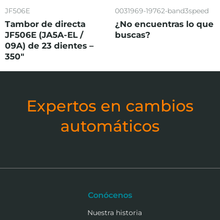
JF506E
0031969-19762-band3speed
Tambor de directa
¿No encuentras lo que
JF506E (JA5A-EL /
buscas?
09A) de 23 dientes –
350″
Expertos en cambios
automáticos
Conócenos
Nuestra historia