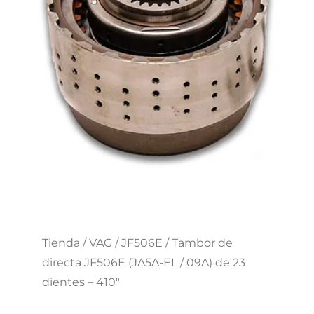
Tienda
/
VAG
/
JF506E
/ Tambor de
directa JF506E (JA5A-EL / 09A) de 23
dientes – 410″