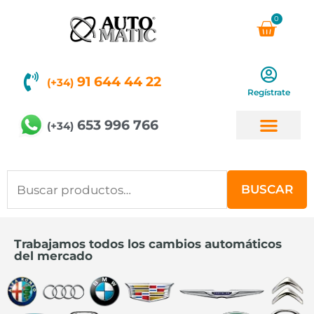
Ir
0
Carri
al
contenido
91 644 44 22
(+34)
Regístrate
653 996 766
(+34)
Buscar
BUSCAR
por:
Trabajamos todos los cambios automáticos
del mercado