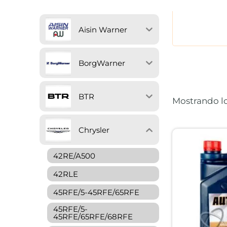
Aisin Warner
BorgWarner
BTR
Mostrando lo
Chrysler
42RE/A500
42RLE
45RFE/5-45RFE/65RFE
45RFE/5-
45RFE/65RFE/68RFE