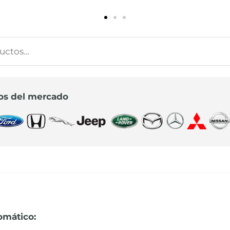
s
s
os del mercado
omático: