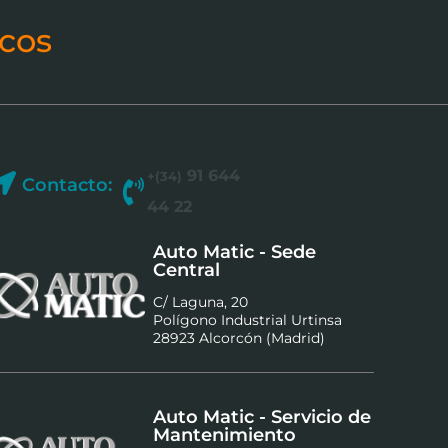
cos
91 644
+(34)
Contacto:
44 22
Auto Matic - Sede
Central
C/ Laguna, 20
Polígono Industrial Urtinsa
28923 Alcorcón (Madrid)
Auto Matic - Servicio de
Mantenimiento