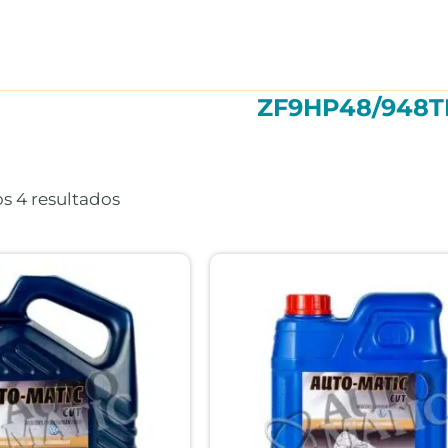
ZF9HP48/948T
Ordenado
por
precio:
s 4 resultados
alto
a
bajo