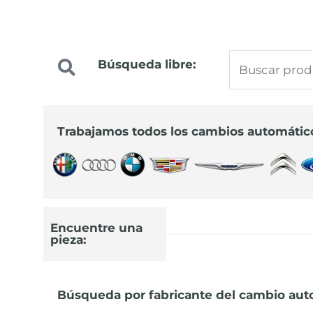
Buscar
Búsqueda libre:
Precios especiale
por:
para profesionale
Trabajamos todos los cambios automátic
Infórmate sobre los nuevos precios
91 644 44 22
Encuentre una
pieza:
Búsqueda por fabricante del cambio aut