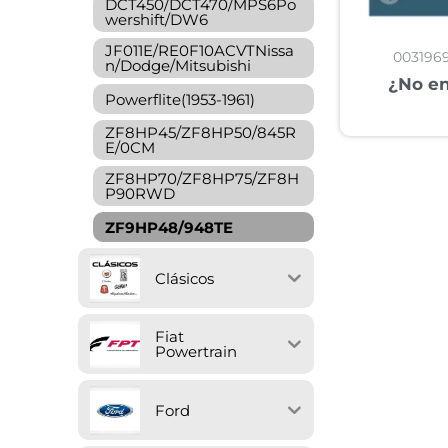
DCT450/DCT470/MPS6Po
wershift/DW6
JF011E/RE0F10ACVTNissa
003196
n/Dodge/Mitsubishi
¿No en
Powerflite(1953-1961)
ZF8HP45/ZF8HP50/845R
E/0CM
ZF8HP70/ZF8HP75/ZF8H
P90RWD
ZF9HP48/948TE
Clásicos
Fiat
Powertrain
Ford