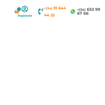
91 644
+(34)
653 99
0
Carrito
+(34)
67 66
44 22
Regístrate