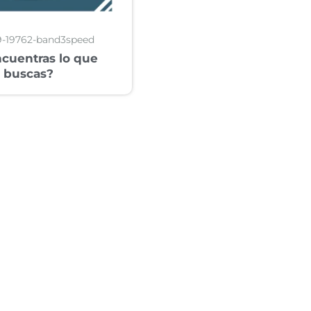
9-19762-band3speed
cuentras lo que
buscas?