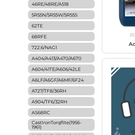
46RE/48RE/A518
5R55N/5R55W/5R55S
62TE
01
68RFE
Ac
722.6/NAG1
A404/A413/A470/A670
A604/41TE/A606/42LE
A6LF/A6GF/A6MF/6F24
A727/TF8/36RH
A904/TF6/32RH
AS68RC
CastIronTorqflite(1956-
1961)