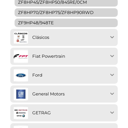
ZF8HP45/ZF8HP50/845RE/0CM
ZF8HP70/ZF8HP75/ZF8HP90RWD
ZF9HP48/948TE
Clásicos
Fiat Powertrain
Ford
General Motors
GETRAG