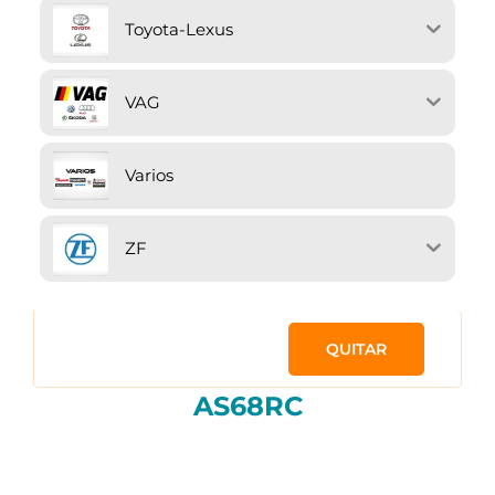
Toyota-Lexus
VAG
Varios
ZF
QUITAR
AS68RC
Ordenado
por
precio: