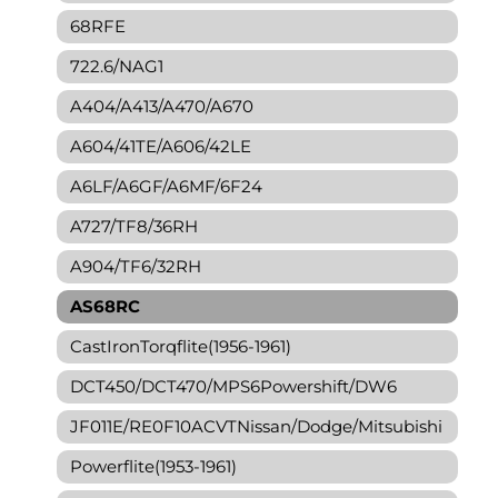
68RFE
722.6/NAG1
A404/A413/A470/A670
A604/41TE/A606/42LE
A6LF/A6GF/A6MF/6F24
A727/TF8/36RH
A904/TF6/32RH
AS68RC
CastIronTorqflite(1956-1961)
DCT450/DCT470/MPS6Powershift/DW6
JF011E/RE0F10ACVTNissan/Dodge/Mitsubishi
Powerflite(1953-1961)