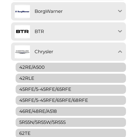
BorgWarner
BTR
Chrysler
42RE/A500
42RLE
45RFE/5-45RFE/65RFE
45RFE/5-45RFE/65RFE/68RFE
46RE/48RE/A518
5R55N/5R55W/5R55S
62TE