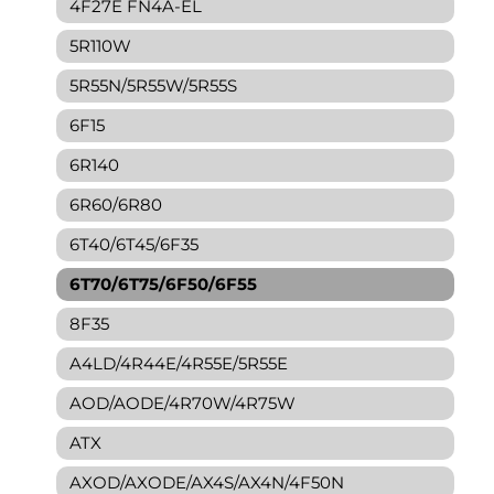
4F27E FN4A-EL
5R110W
5R55N/5R55W/5R55S
6F15
6R140
6R60/6R80
6T40/6T45/6F35
6T70/6T75/6F50/6F55
8F35
A4LD/4R44E/4R55E/5R55E
AOD/AODE/4R70W/4R75W
ATX
AXOD/AXODE/AX4S/AX4N/4F50N