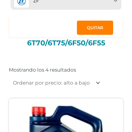
ZF
QUITAR
6T70/6T75/6F50/6F55
Ordenado
por
precio:
Mostrando los 4 resultados
alto
a
bajo