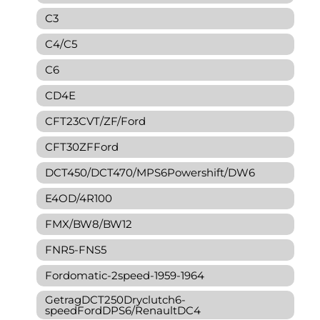
C3
C4/C5
C6
CD4E
CFT23CVT/ZF/Ford
CFT30ZFFord
DCT450/DCT470/MPS6Powershift/DW6
E4OD/4R100
FMX/BW8/BW12
FNR5-FNS5
Fordomatic-2speed-1959-1964
GetragDCT250Dryclutch6-
speedFordDPS6/RenaultDC4