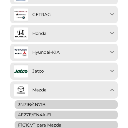
GETRAG
Honda
Hyundai-KIA
Jatco
Mazda
3N71B/4N71B
4F27E/FN4A-EL
F1C1CVT para Mazda