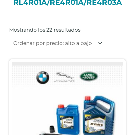
RL4R01A/RE4R01A/RE4R03A
Ordenado
por
precio:
Mostrando los 22 resultados
alto
a
bajo