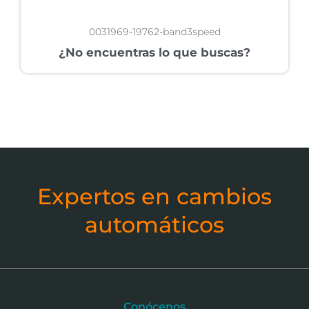
0031969-19762-band3speed
¿No encuentras lo que buscas?
Expertos en cambios
automáticos
Conócenos