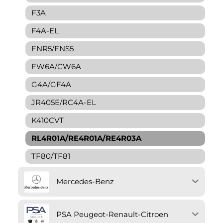
F3A
F4A-EL
FNR5/FNS5
FW6A/CW6A
G4A/GF4A
JR405E/RC4A-EL
K410CVT
RL4R01A/RE4R01A/RE4R03A
TF80/TF81
Mercedes-Benz
PSA Peugeot-Renault-Citroen