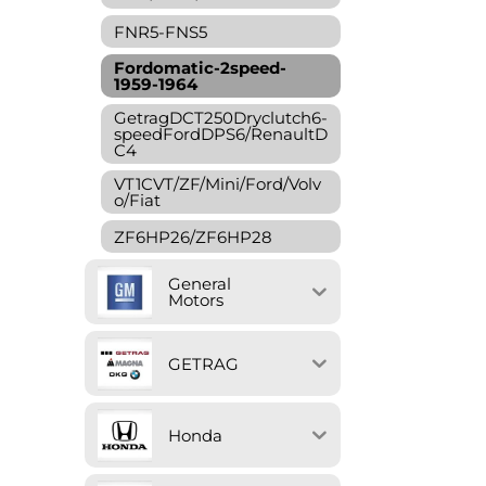
FNR5-FNS5
Fordomatic-2speed-
1959-1964
GetragDCT250Dryclutch6-
speedFordDPS6/RenaultD
C4
VT1CVT/ZF/Mini/Ford/Volv
o/Fiat
ZF6HP26/ZF6HP28
General
Motors
GETRAG
Honda