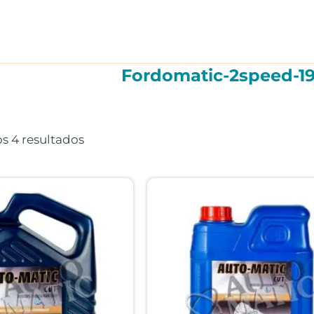
Fordomatic-2speed-19
Ordenado
por
precio:
s 4 resultados
alto
a
bajo