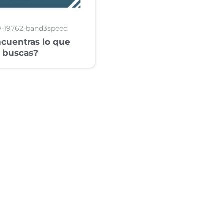
9-19762-band3speed
cuentras lo que
buscas?