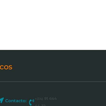
cos
91 644
+(34)
Contacto:
44 22