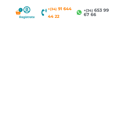
91 644
+(34)
653 99
0
Carrito
+(34)
67 66
44 22
Regístrate