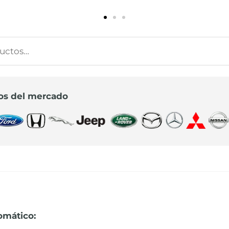
s
s
os del mercado
omático: