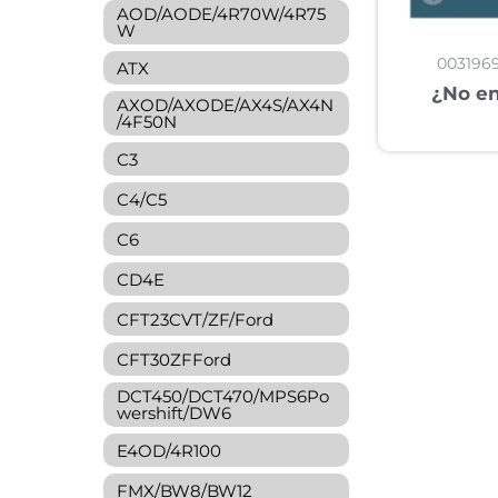
AOD/AODE/4R70W/4R75
W
003196
ATX
¿No en
AXOD/AXODE/AX4S/AX4N
/4F50N
C3
C4/C5
C6
CD4E
CFT23CVT/ZF/Ford
CFT30ZFFord
DCT450/DCT470/MPS6Po
wershift/DW6
E4OD/4R100
FMX/BW8/BW12