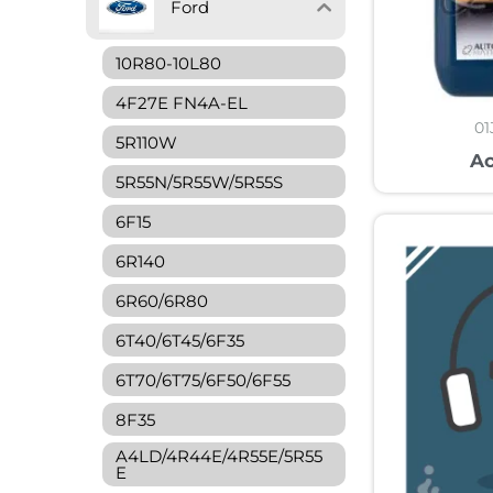
Ford
10R80-10L80
4F27E FN4A-EL
01
5R110W
Ac
5R55N/5R55W/5R55S
6F15
6R140
6R60/6R80
6T40/6T45/6F35
6T70/6T75/6F50/6F55
8F35
A4LD/4R44E/4R55E/5R55
E