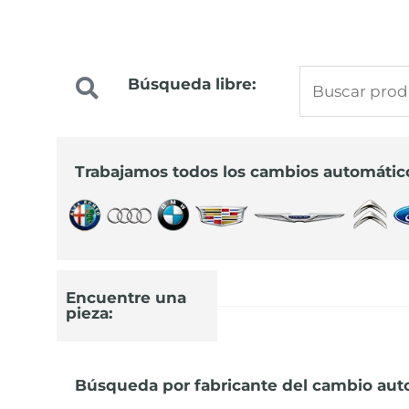
Buscar
Búsqueda libre:
Precios especiale
por:
para profesionale
Trabajamos todos los cambios automátic
Infórmate sobre los nuevos precios
91 644 44 22
Encuentre una
pieza:
Búsqueda por fabricante del cambio aut