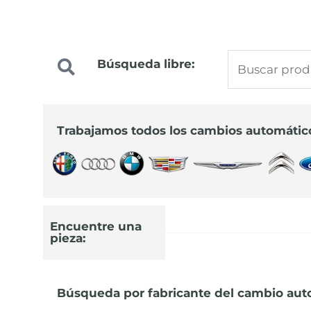
Buscar
Búsqueda libre:
Precios especiale
por:
para profesionale
Trabajamos todos los cambios automátic
Infórmate sobre los nuevos precios
91 644 44 22
Encuentre una
pieza:
Búsqueda por fabricante del cambio aut