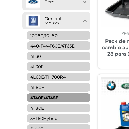
Ford
General
Motors
ZF
10R80/10L80
Pack de 
440-T4/4T60E/4T65E
cambio au
28 para
4L30
4L30E
4L60E/TH700R4
4L80E
4T40E/4T45E
4T80E
5ET50Hybrid
5L40E