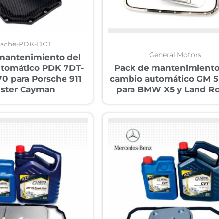
rsche-PDK-DCT
General Motors
mantenimiento del
utomático PDK 7DT-
Pack de mantenimiento
 70 para Porsche 911
cambio automático GM 
ster Cayman
para BMW X5 y Land R