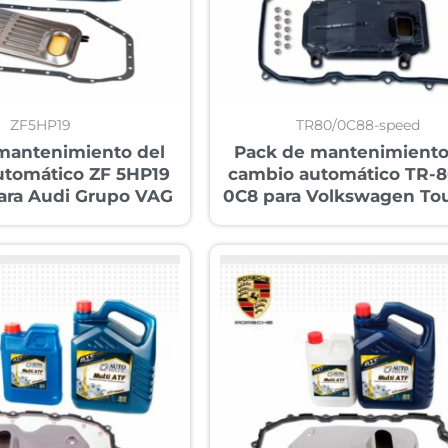
ZF5HP19
TR80/0C88-speed
mantenimiento del
Pack de mantenimiento
utomático ZF 5HP19
cambio automático TR-
para Audi Grupo VAG
0C8 para Volkswagen To