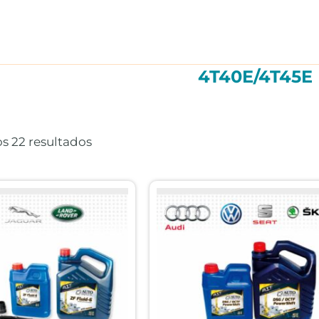
4T40E/4T45E
Ordenado
por
precio:
s 22 resultados
alto
a
bajo