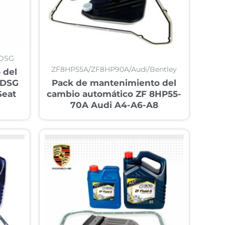
dDSG
ZF8HP55A/ZF8HP90A/Audi/Bentley
 del
 DSG
Pack de mantenimiento del
Seat
cambio automático ZF 8HP55-
70A Audi A4-A6-A8