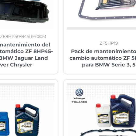
/ZF8HP50/845RE/0CM
ZF5HP19
mantenimiento del
tomático ZF 8HP45-
Pack de mantenimiento
 BMW Jaguar Land
cambio automático ZF 5
ver Chrysler
para BMW Serie 3, 5