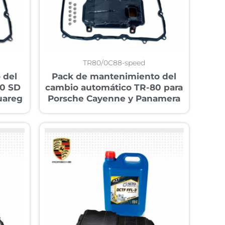
TR80/0C88-speed
 del
Pack de mantenimiento del
80 SD
cambio automático TR-80 para
uareg
Porsche Cayenne y Panamera