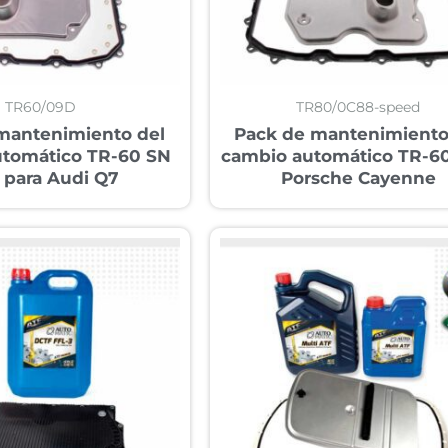
TR60/09D
TR80/0C88-speed
mantenimiento del
Pack de mantenimiento
utomático TR-60 SN
cambio automático TR-60
 para Audi Q7
Porsche Cayenne