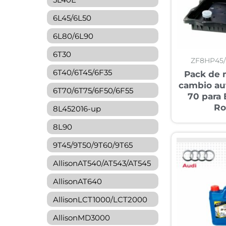
6L45/6L50
6L80/6L90
6T30
ZF8HP45
6T40/6T45/6F35
Pack de 
cambio au
6T70/6T75/6F50/6F55
70 para
Ro
8L452016-up
8L90
9T45/9T50/9T60/9T65
AllisonAT540/AT543/AT545
AllisonAT640
AllisonLCT1000/LCT2000
AllisonMD3000