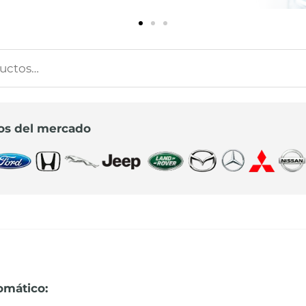
s
s
os del mercado
omático: