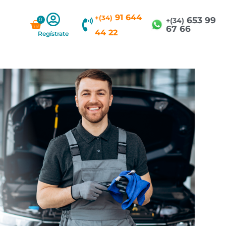
91 644
+(34)
653 99
0
Carrito
+(34)
67 66
44 22
Regístrate