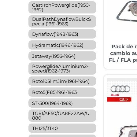
CastIronPowerglide(1950-
1962)
DualPathDynaflowBuickS
pecial(1961-1963)
Dynaflow(1948-1963)
Hydramatic(1946-1962)
Pack de 
cambio a
Jetaway(1956-1964)
FL / FLA 
PowerglideAluminium2-
speed(1962-1973)
Roto10SlimJim(1961-1964)
Roto5(F85)1961-1963
ST-300(1964-1969)
TG81/AF50/GA8F22AW/U
880
TH125/3T40