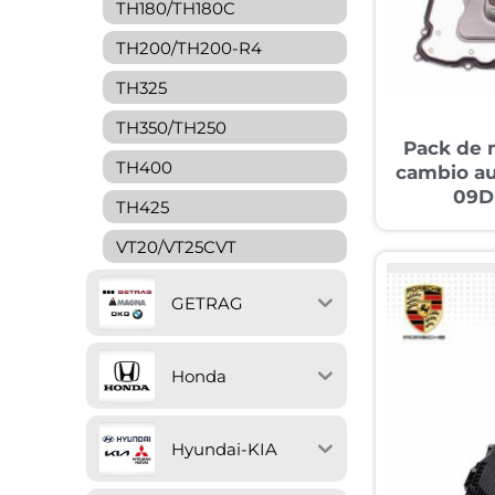
TH180/TH180C
TH200/TH200-R4
TH325
TH350/TH250
Pack de 
TH400
cambio a
09D
TH425
VT20/VT25CVT
GETRAG
Honda
Hyundai-KIA