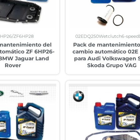
6HP26/ZF6HP28
02EDQ250Wetclutch6-spee
mantenimiento del
Pack de mantenimiento
tomático ZF 6HP26-
cambio automático 02E
 BMW Jaguar Land
para Audi Volkswagen 
Rover
Skoda Grupo VAG