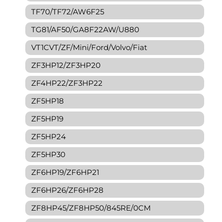
TF70/TF72/AW6F25
TG81/AF50/GA8F22AW/U880
VT1CVT/ZF/Mini/Ford/Volvo/Fiat
ZF3HP12/ZF3HP20
ZF4HP22/ZF3HP22
ZF5HP18
ZF5HP19
ZF5HP24
ZF5HP30
ZF6HP19/ZF6HP21
ZF6HP26/ZF6HP28
ZF8HP45/ZF8HP50/845RE/0CM