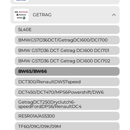
GETRAG
5L40E
BMWGS7D36DCT/GetragDCI600/DCI700
BMW GS7D36 DCT Getrag DCI600 DCI701
BMW GS7D36 DCT Getrag DCI600 DCI702
BW65/BW66
DCT300/RenaultDW57speed
DCT450/DCT470/MPS6Powershift/DW6
GetragDCT250Dryclutch6-
speedFordDPS6/RenaultDC4
RE5R01A/AS5300
TF60/09G/09K/09M