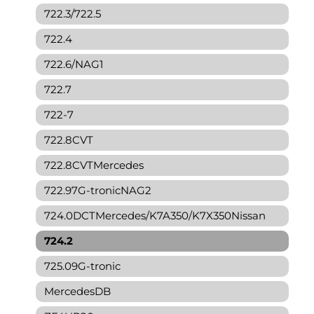
722.3/722.5
722.4
722.6/NAG1
722.7
722-7
722.8CVT
722.8CVTMercedes
722.97G-tronicNAG2
724.0DCTMercedes/K7A350/K7X350Nissan
724.2
725.09G-tronic
MercedesDB