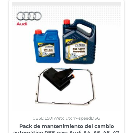
0B5DL501Wetclutch7-speedDSG
Pack de mantenimiento del cambio
automático 0B5 para Audi A4, A5, A6, A7,