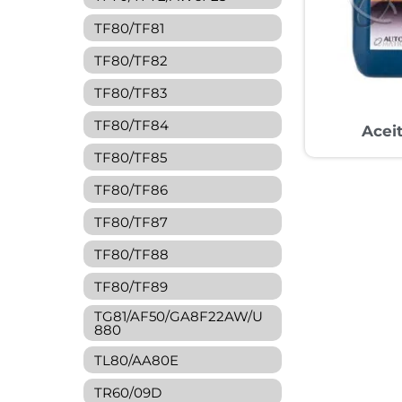
TF80/TF81
TF80/TF82
TF80/TF83
TF80/TF84
Acei
TF80/TF85
TF80/TF86
TF80/TF87
TF80/TF88
TF80/TF89
TG81/AF50/GA8F22AW/U
880
TL80/AA80E
TR60/09D