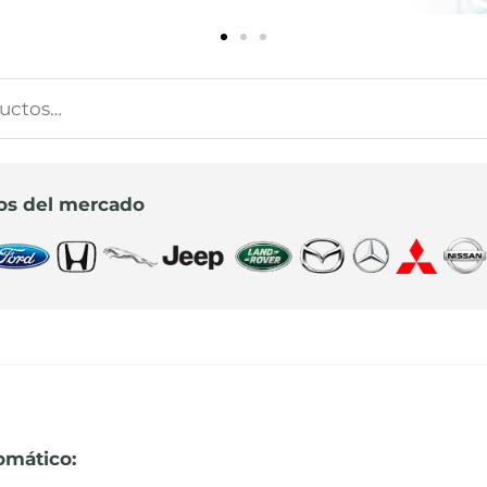
s
s
os del mercado
omático: