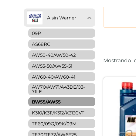
Aisin Warner
09P
AS68RC
AW50-40/AW50-42
Mostrando lo
AW55-50/AW55-51
AW60-40/AW60-41
AW70/AW71/A43DE/03-
71LE
BW55/AW55
K310/K311/K312/K313CVT
TF60/09G/09K/09M
TF70/TF72/AW6F25