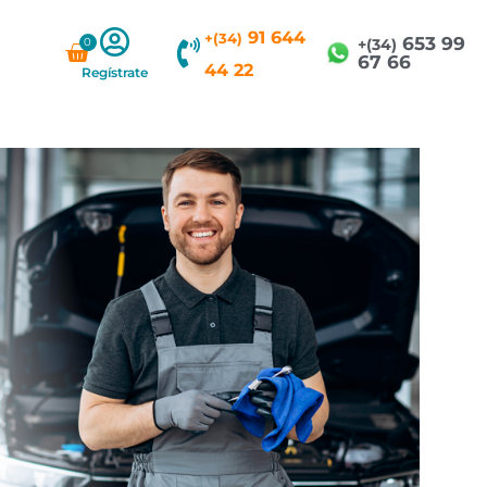
91 644
+(34)
653 99
0
Carrito
+(34)
67 66
44 22
Regístrate