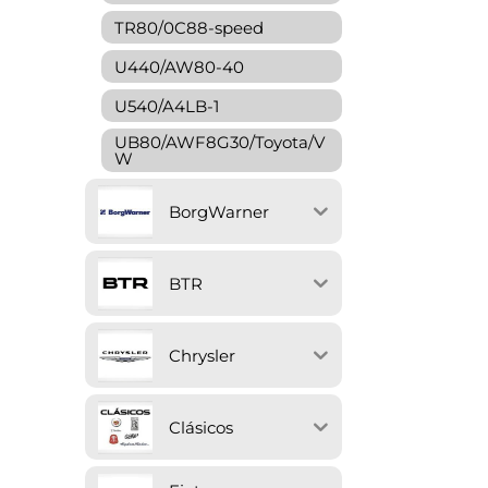
TR80/0C88-speed
U440/AW80-40
U540/A4LB-1
UB80/AWF8G30/Toyota/V
W
BorgWarner
BTR
Chrysler
Clásicos