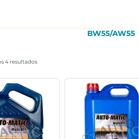
BW55/AW55
Ordenado
por
precio:
s 4 resultados
alto
a
bajo