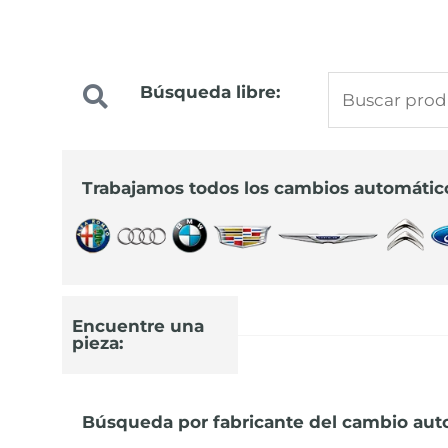
Buscar
Búsqueda libre:
Precios especiale
por:
para profesionale
Trabajamos todos los cambios automátic
Infórmate sobre los nuevos precios
91 644 44 22
Encuentre una
pieza:
Búsqueda por fabricante del cambio aut