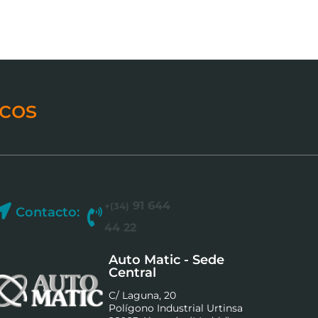
cos
91 644
+(34)
Contacto:
44 22
Auto Matic - Sede
Central
C/ Laguna, 20
Polígono Industrial Urtinsa