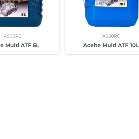
AS68RC
AS68RC
te Multi ATF 5L
Aceite Multi ATF 10