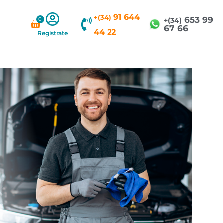
91 644
+(34)
653 99
0
Carrito
+(34)
67 66
44 22
Regístrate