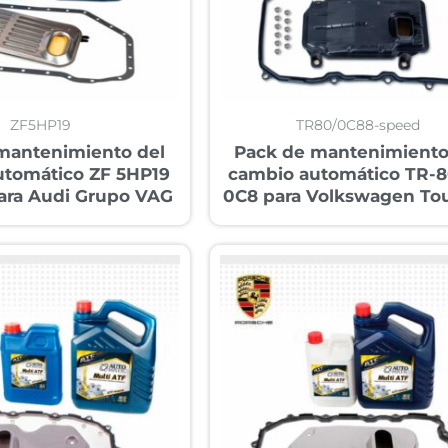
ZF5HP19
TR80/0C88-speed
mantenimiento del
Pack de mantenimiento
utomático ZF 5HP19
cambio automático TR-
para Audi Grupo VAG
0C8 para Volkswagen To