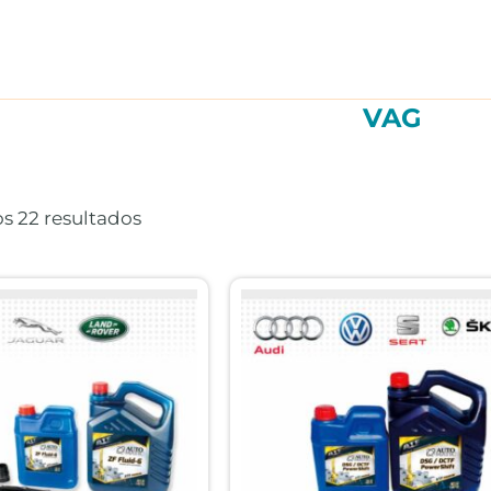
VAG
Ordenado
por
precio:
s 22 resultados
alto
a
bajo