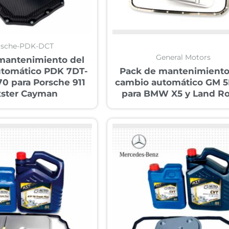
rsche-PDK-DCT
General Motors
mantenimiento del
utomático PDK 7DT-
Pack de mantenimiento
 70 para Porsche 911
cambio automático GM 
ster Cayman
para BMW X5 y Land R