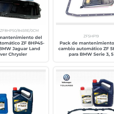
/ZF8HP50/845RE/0CM
ZF5HP19
mantenimiento del
tomático ZF 8HP45-
Pack de mantenimiento
 BMW Jaguar Land
cambio automático ZF 5
ver Chrysler
para BMW Serie 3, 5