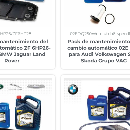
6HP26/ZF6HP28
02EDQ250Wetclutch6-spee
mantenimiento del
Pack de mantenimiento
tomático ZF 6HP26-
cambio automático 02E
 BMW Jaguar Land
para Audi Volkswagen 
Rover
Skoda Grupo VAG