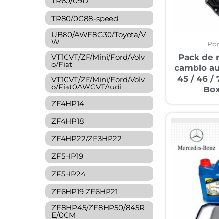
TR60/09D
TR80/0C88-speed
UB80/AWF8G30/Toyota/V
W
Po
Pack de 
VT1CVT/ZF/Mini/Ford/Volv
o/Fiat
cambio a
45 / 46 /
VT1CVT/ZF/Mini/Ford/Volv
o/Fiat0AWCVTAudi
Box
ZF4HP14
ZF4HP18
ZF4HP22/ZF3HP22
ZF5HP19
ZF5HP24
ZF6HP19 ZF6HP21
ZF8HP45/ZF8HP50/845R
E/0CM