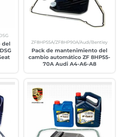
dDSG
ZF8HP55A/ZF8HP90A/Audi/Bentley
 del
 DSG
Pack de mantenimiento del
Seat
cambio automático ZF 8HP55-
70A Audi A4-A6-A8