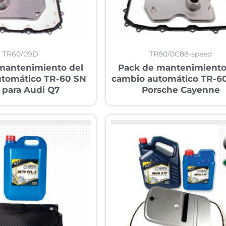
TR60/09D
TR80/0C88-speed
mantenimiento del
Pack de mantenimiento
utomático TR-60 SN
cambio automático TR-60
 para Audi Q7
Porsche Cayenne