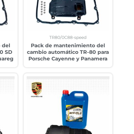
TR80/0C88-speed
 del
Pack de mantenimiento del
80 SD
cambio automático TR-80 para
uareg
Porsche Cayenne y Panamera