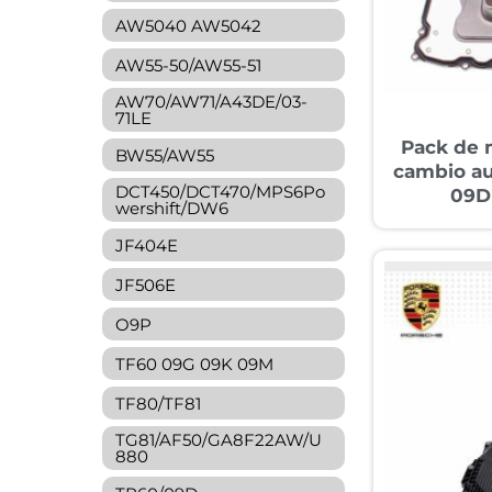
AW5040 AW5042
AW55-50/AW55-51
AW70/AW71/A43DE/03-
71LE
Pack de 
BW55/AW55
cambio a
DCT450/DCT470/MPS6Po
09D
wershift/DW6
JF404E
JF506E
O9P
TF60 09G 09K 09M
TF80/TF81
TG81/AF50/GA8F22AW/U
880