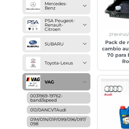
Mercedes-
Benz
PSA Peugeot-
Renault-
Citroen
ZF8HP45
Pack de 
SUBARU
cambio au
70 para
Ro
Toyota-Lexus
VAG
0031969-19762-
band3speed
01J/0ANCVTAudi
01M/01N/01P/099/096/097/
098