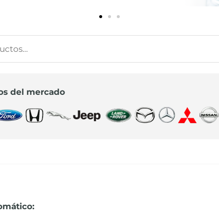
s
s
os del mercado
omático: