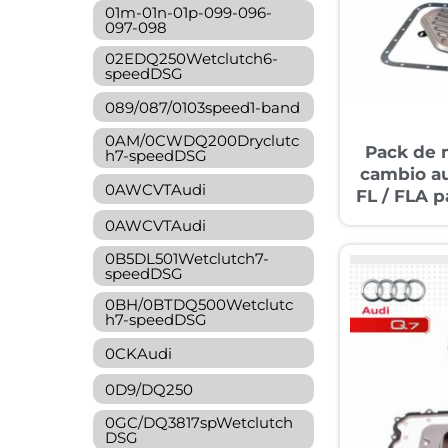
01m-01n-01p-099-096-
097-098
02EDQ250Wetclutch6-
speedDSG
089/087/0103speed1-band
0AM/0CWDQ200Dryclutc
Pack de 
h7-speedDSG
cambio a
0AWCVTAudi
FL / FLA 
0AWCVTAudi
0B5DL501Wetclutch7-
speedDSG
0BH/0BTDQ500Wetclutc
h7-speedDSG
0CKAudi
0D9/DQ250
0GC/DQ3817spWetclutch
DSG