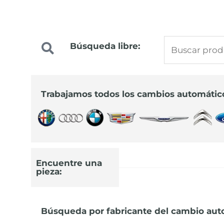
Buscar
Búsqueda libre:
Precios especiale
por:
para profesionale
Trabajamos todos los cambios automátic
Infórmate sobre los nuevos precios
91 644 44 22
Encuentre una
pieza:
Búsqueda por fabricante del cambio aut