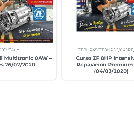
WCVTAudi
ZF8HP45/ZF8HP50/845RE
i Multitronic 0AW –
Curso ZF 8HP Intensi
es 26/02/2020
Reparación Premium 
(04/03/2020)