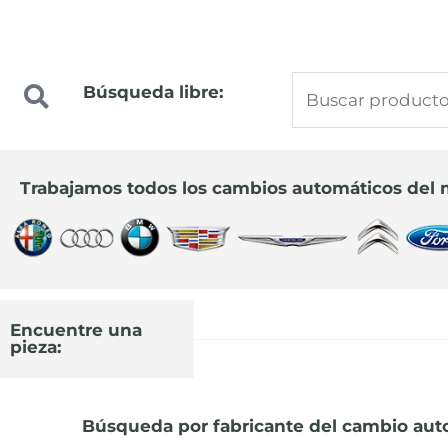
Buscar
Búsqueda libre:
Precios especiales
por:
para profesionales
Trabajamos todos los cambios automáticos del
Infórmate sobre los nuevos precios
91 644 44 22
Encuentre una
pieza:
Búsqueda por fabricante del cambio aut