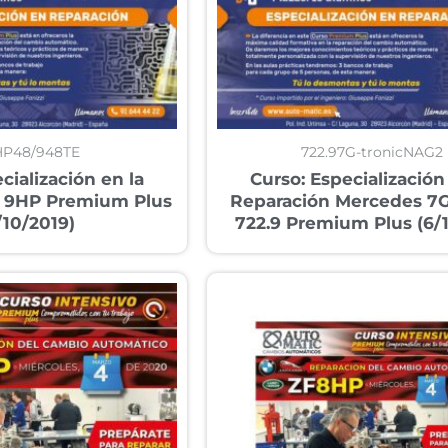
HP48/948TE
722.97G-tronicNAG2
cialización en la
Curso: Especialización
F 9HP Premium Plus
Reparación Mercedes 7G
/10/2019)
722.9 Premium Plus (6/1