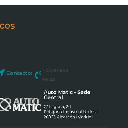
cos
91 644
+(34)
Contacto:
44 22
Auto Matic - Sede
Central
C/ Laguna, 20
Polígono Industrial Urtinsa
28923 Alcorcón (Madrid)