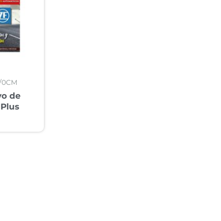
/0CM
vo de
Plus