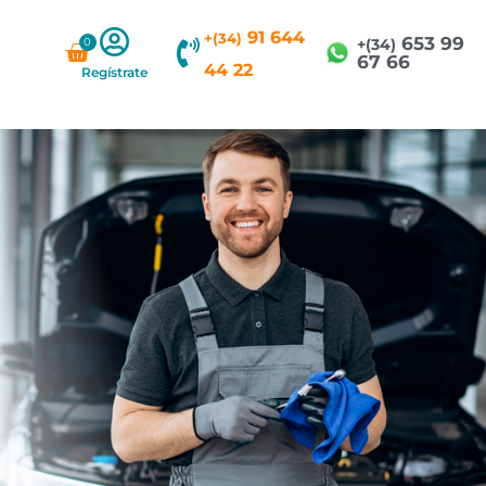
91 644
+(34)
653 99
0
Carrito
+(34)
67 66
44 22
Regístrate