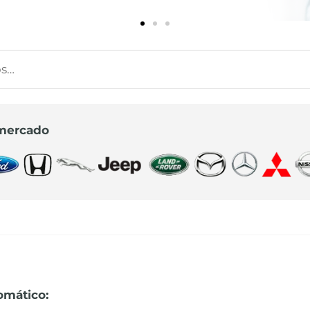
 mercado
omático: